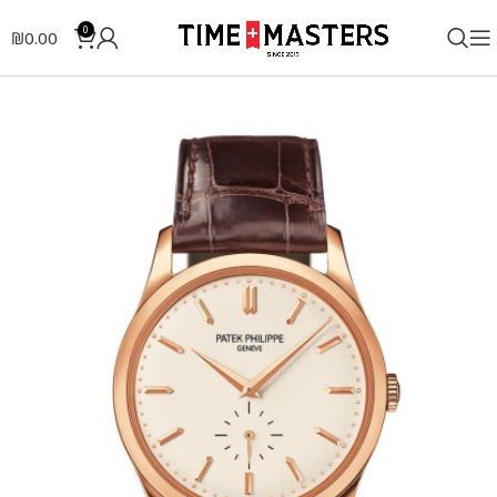
0
₪
0.00