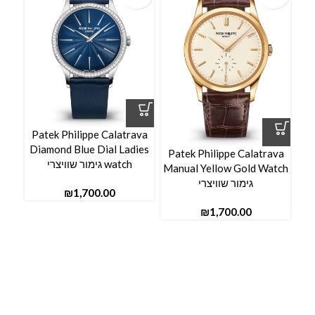
Patek Philippe Calatrava
ava
Diamond Blue Dial Ladies
dies
Patek Philippe Calatrava
watch גימור שוויצרי
Manual Yellow Gold Watch
גימור שוויצרי
₪
₪