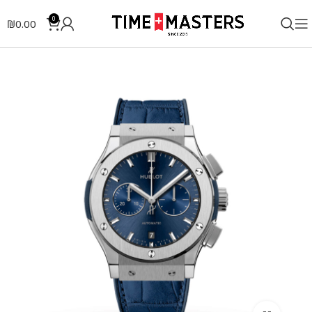
0
₪
0.00