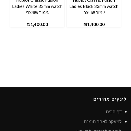
Mens
Hublot Classic Fusion
Hublot Classic Fusion
Ladies White 33mm watch
Ladies Black 33mm watch
גימור שוויצרי
גימור שוויצרי
₪
₪
לינקים מהירים
דף הבית
למעקב לאחר הזמנה