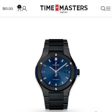
0
₪
0.00