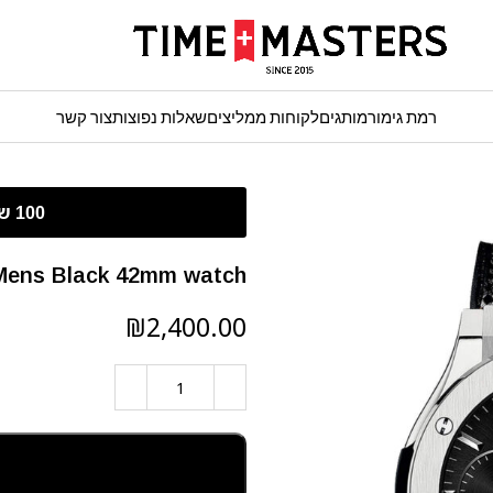
רמת גימור
מותגים
לקוחות ממליצים
שאלות נפוצות
צור קשר
usion Mens Black 42mm watch
₪