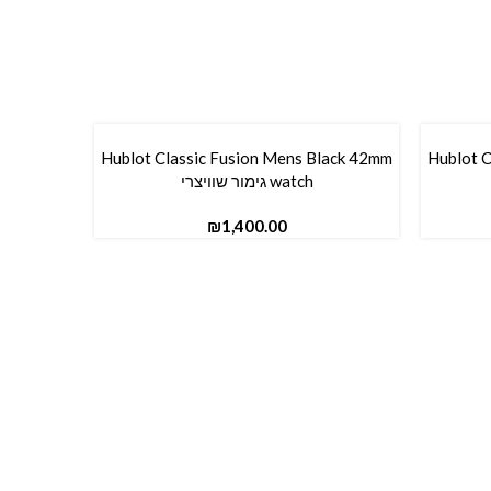
Hublot Classic Fusion Mens Black 42mm
Hublot C
הוספה לסל
watch גימור שוויצרי
₪
n Fiber
הוספה לס
tch