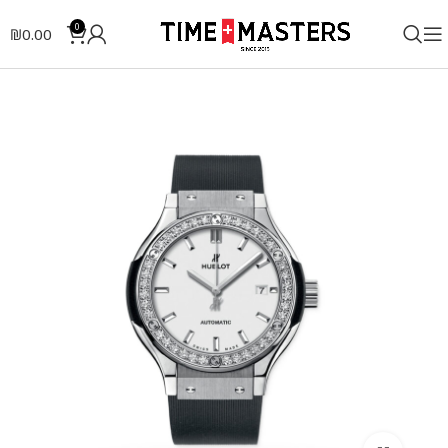
0
₪
0.00