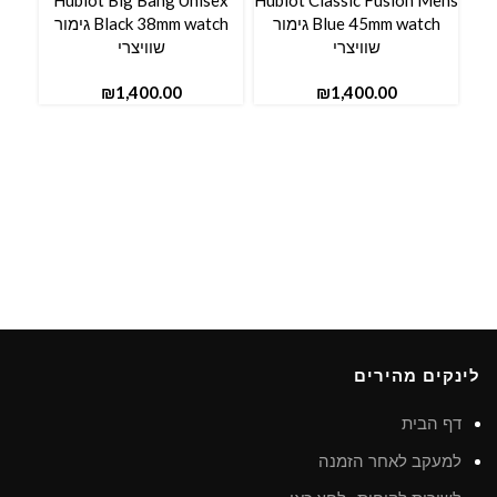
ns
Hublot Big Bang Unisex
Hublot Classic Fusion Mens
Blue 45mm watch גימור
Black 38mm watch גימור
שוויצרי
שוויצרי
₪
₪
לינקים מהירים
דף הבית
למעקב לאחר הזמנה