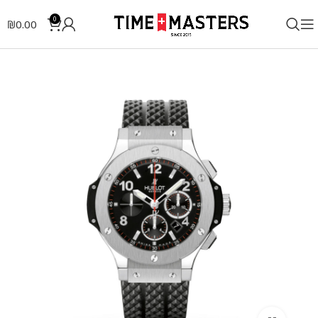
0
₪
0.00