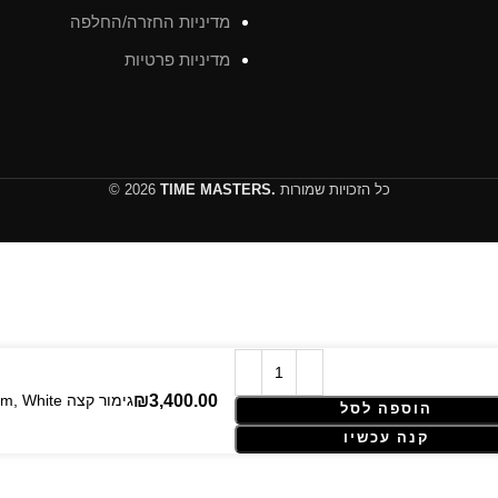
מדיניות החזרה/החלפה
מדיניות פרטיות
כל הזכויות שמורות
TIME MASTERS.
© 2026
Audemars Piguet Royal Oak Selfwinding Two Tone – 41 mm, White גימור קצה
הוספה לסל
קנה עכשיו