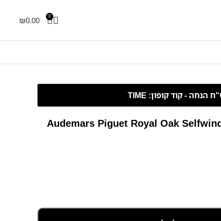
0
₪
0.00
Audemars Piguet Royal Oak Selfwin