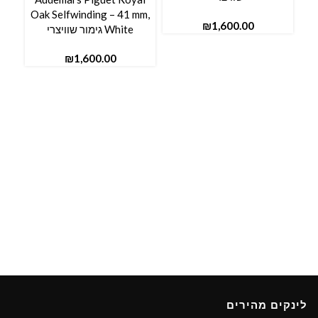
– 41
Oak Selfwinding – 41 mm,
₪
White גימור שוויצרי
ay
₪
לינקים מהירים