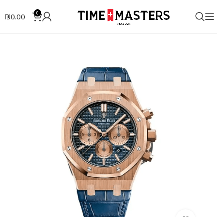
0
₪
0.00