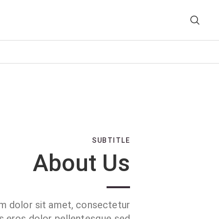
SUBTITLE
About Us
m dolor sit amet, consectetur
is eros dolor pellentesque sed