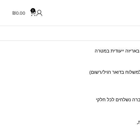
0
₪
0.00
קים טרם השליחה ונארזים באריזה ייעודית במטרה
משלוח בדואר רגיל/רשום)
 החברה נשלחים לכל חלקי
,